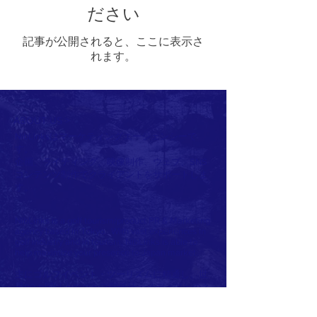
ださい
記事が公開されると、ここに表示さ
れます。
ABOUT US >
NibLinksはマーケティングエージェンシーで
す。
企画、ライティング、映像制作、ウェブ、SNS
コンテンツ制作でクライアントをサポートしま
す。
NibLinks is a golf tourism/product PR & Marketing
agency based in Tokyo. With vast experiences in
golf industry and in tourism, NibLinks is able to
help maximize your presence to Japan market.
主にゴルフイベント・ツーリズムに精通し、世
界90カ国以上のゴルフ関係社・メディアとのネ
ットワークを生かし、最適なプランを提案しま
す。