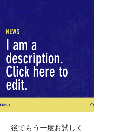
NibLinks co ltd
NEWS
I am a
description.
Click here to
edit.
News
後でもう一度お試しく