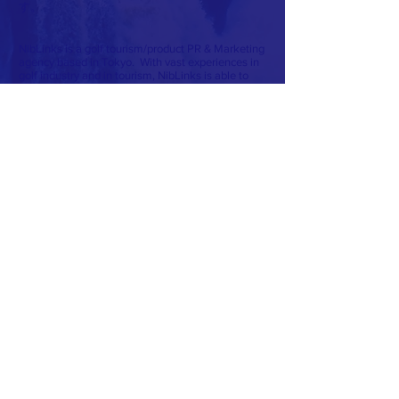
す。
NibLinks is a golf tourism/product PR & Marketing
agency based in Tokyo. With vast experiences in
golf industry and in tourism, NibLinks is able to
help maximize your presence to Japan market.
主にゴルフイベント・ツーリズムに精通し、世
界90カ国以上のゴルフ関係社・メディアとのネ
ットワークを生かし、最適なプランを提案しま
す。
CONTACT >
東京都豊島区東池袋5-7-3-10F
T:
+81(0)3-4500-9995
M: info @ niblinks.com
or DM Hikaru Yakushiji on Insta, Twitter or
Facebook
【特定商取引法に基づく情報】
© 2020 by NibLinks