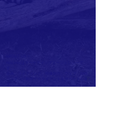
ABOUT US >
NibLinksはマーケティングエージェンシーで
す。
企画、ライティング、映像制作、ウェブ、SNS
コンテンツ制作でクライアントをサポートしま
す。
NibLinks is a golf tourism/product PR & Marketing
agency based in Tokyo. With vast experiences in
golf industry and in tourism, NibLinks is able to
help maximize your presence to Japan market.
主にゴルフイベント・ツーリズムに精通し、世
界90カ国以上のゴルフ関係社・メディアとのネ
ットワークを生かし、最適なプランを提案しま