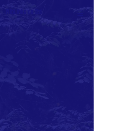
NibLinks co ltd